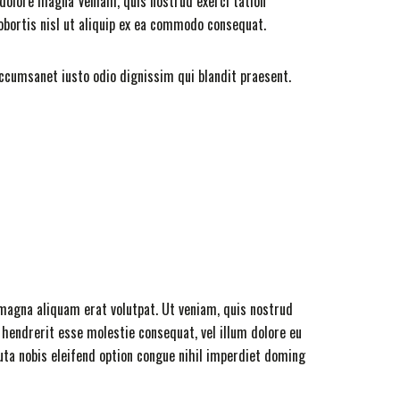
dolore magna Veniam, quis nostrud exerci tation
obortis nisl ut aliquip ex ea commodo consequat.
 accumsanet iusto odio dignissim qui blandit praesent.
magna aliquam erat volutpat. Ut veniam, quis nostrud
 hendrerit esse molestie consequat, vel illum dolore eu
uta nobis eleifend option congue nihil imperdiet doming