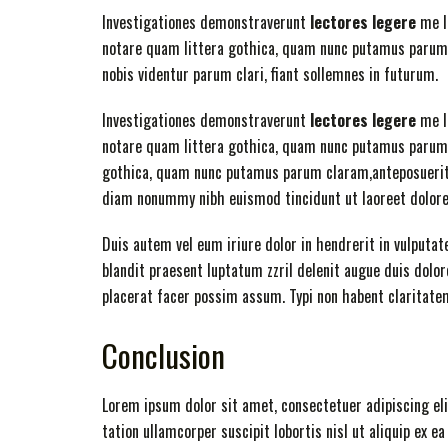
Investigationes demonstraverunt
lectores legere
me l
notare quam littera gothica, quam nunc putamus parum 
nobis videntur parum clari, fiant sollemnes in futurum.
Investigationes demonstraverunt
lectores legere
me l
notare quam littera gothica, quam nunc putamus parum 
gothica, quam nunc putamus parum claram,anteposuerit
diam nonummy nibh euismod tincidunt ut laoreet dolore
Duis autem vel eum iriure dolor in hendrerit in vulputat
blandit praesent luptatum zzril delenit augue duis dolore
placerat facer possim assum. Typi non habent claritatem 
Conclusion
Lorem ipsum dolor sit amet, consectetuer adipiscing el
tation ullamcorper suscipit lobortis nisl ut aliquip ex 