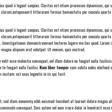
ius quod ii legunt saepius. Claritas est etiam processus dynamicus, qu
claram,anteposuerit litterarum formas humanitatis per seacula quarta 
ius quod ii legunt saepius. Claritas est etiam processus dynamicus, qu
claram,anteposuerit litterarum formas humanitatis per seacula quarta 
. Investigationes demonstraverunt
lectores legere me lius quod. Lorem i
 magna aliquam erat volutpat. Ut veniam, quis nostrud.
e velit esse molestie consequat, vel illum dolore eu feugiat nulla facilis
 te feugait nulla facilisi.
Nam liber tempor
cum soluta nobis eleifend 
insitam; est usus legentis in iis qui facit.
it, sed diam nonummy nibh euismod tincidunt ut laoreet dolore magna ali
ea commodo consequat. Duis autem vel eum iriure dolor in hendrerit esse m