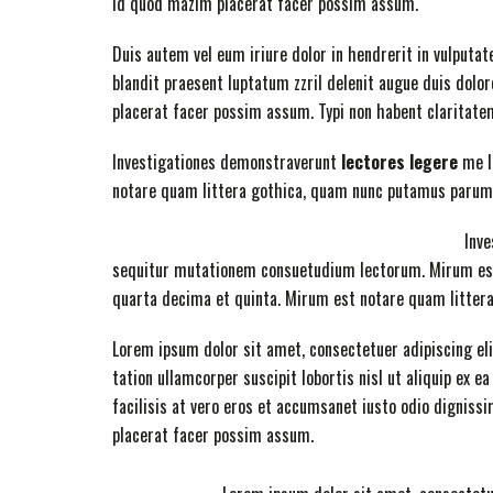
id quod mazim placerat facer possim assum.
Duis autem vel eum iriure dolor in hendrerit in vulputat
blandit praesent luptatum zzril delenit augue duis dolore
placerat facer possim assum. Typi non habent claritatem 
Investigationes demonstraverunt
lectores legere
me l
notare quam littera gothica, quam nunc putamus parum c
Inv
sequitur mutationem consuetudium lectorum. Mirum est
quarta decima et quinta. Mirum est notare quam litter
Lorem ipsum dolor sit amet, consectetuer adipiscing el
tation ullamcorper suscipit lobortis nisl ut aliquip ex 
facilisis at vero eros et accumsanet iusto odio dignis
placerat facer possim assum.