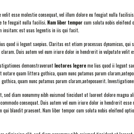
e velit esse molestie consequat, vel illum dolore eu feugiat nulla facilis
 te feugait nulla facilisi.
Nam liber tempor
cum soluta nobis eleifend 
insitam; est usus legentis in iis qui facit.
ius quod ii legunt saepius. Claritas est etiam processus dynamicus, qu
laram. Duis autem vel eum iriure dolor in hendrerit in vulputate velit 
estigationes demonstraverunt
lectores legere
me lius quod ii legunt sa
 notare quam littera gothica, quam nunc putamus parum claram,antepos
a gothica, quam nunc putamus parum claram,anteposuerit. Investigation
it, sed diam nonummy nibh euismod tincidunt ut laoreet dolore magna ali
ea commodo consequat. Duis autem vel eum iriure dolor in hendrerit esse m
sim qui blandit praesent. Nam liber tempor cum soluta nobis eleifend opt