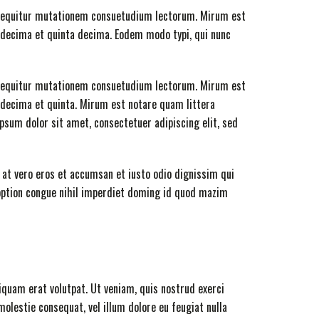
i sequitur mutationem consuetudium lectorum. Mirum est
decima et quinta decima. Eodem modo typi, qui nunc
i sequitur mutationem consuetudium lectorum. Mirum est
decima et quinta. Mirum est notare quam littera
psum dolor sit amet, consectetuer adipiscing elit, sed
is at vero eros et accumsan et iusto odio dignissim qui
option congue nihil imperdiet doming id quod mazim
quam erat volutpat. Ut veniam, quis nostrud exerci
olestie consequat, vel illum dolore eu feugiat nulla