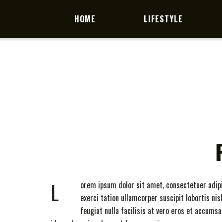
HOME
LIFESTYLE
L
orem ipsum dolor sit amet, consectetuer adip
exerci tation ullamcorper suscipit lobortis ni
feugiat nulla facilisis at vero eros et accum