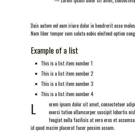
Lorem ipsum dolor sit amet, consectetu
Duis autem vel eum iriure dolor in hendrerit esse molest
Nam liber tempor cum soluta nobis eleifend option con
Example of a list
This is a list item number 1
This is a list item number 2
This is a list item number 3
This is a list item number 4
L
orem ipsum dolor sit amet, consectetuer adip
exerci tation ullamcorper suscipit lobortis ni
feugiat nulla facilisis at vero eros et accum
id quod mazim placerat facer possim assum.