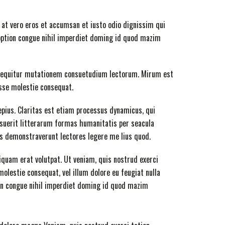
is at vero eros et accumsan et iusto odio dignissim qui
option congue nihil imperdiet doming id quod mazim
i sequitur mutationem consuetudium lectorum. Mirum est
esse molestie consequat.
epius. Claritas est etiam processus dynamicus, qui
uerit litterarum formas humanitatis per seacula
es demonstraverunt
lectores legere me lius quod.
quam erat volutpat. Ut veniam, quis nostrud exerci
olestie consequat, vel illum dolore eu feugiat nulla
ion congue nihil imperdiet doming id quod mazim