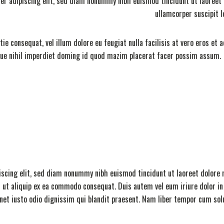
er adipiscing elit, sed diam nonummy nibh euismod tincidunt ut laoreet 
ullamcorper suscipit l
ie consequat, vel illum dolore eu feugiat nulla facilisis at vero eros et
gue nihil imperdiet doming id quod mazim placerat facer possim assum.
iscing elit, sed diam nonummy nibh euismod tincidunt ut laoreet dolore 
sl ut aliquip ex ea commodo consequat. Duis autem vel eum iriure dolor in
sanet iusto odio dignissim qui blandit praesent. Nam liber tempor cum sol