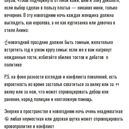
блузы, чтобы подчеркнуть оттенок кожи, шею и зону декольте,
если выбор сделан в пользу платья — никаких мини, только
вечерние. В эту новогоднюю ночь каждая женщина должна
выглядеть, как королева, а не как куртизанка или девочка в
стиле Анимэ;
☝️новогодний праздник должен быть томным, желательно
встретить год в узком кругу семьи; если же к вам нагрянут
нежданные гости, избегайте обилия тостов и дебатов о
политике
P.S. на фоне разности взглядов и конфликта поколений, есть
вероятность во время застолья схватиться за вилку или за 🍴
вилку или за нож, что может спровоцировать дебош или
ранение, наряд полиции и неотложную помощь.
Энергия в пространстве в новогоднюю ночь очень неадекватная
🤪 любая неуместная или дерзкая шутка может спровоцировать
кровопролитие и конфликт