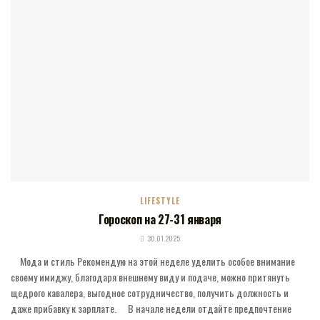
LIFESTYLE
Гороскоп на 27-31 января
30.01.2025
⠀ Мода и стиль Рекомендую на этой неделе уделить особое внимание
своему имиджу, благодаря внешнему виду и подаче, можно притянуть
щедрого кавалера, выгодное сотрудничество, получить должность и
даже прибавку к зарплате. ⠀ В начале недели отдайте предпочтение