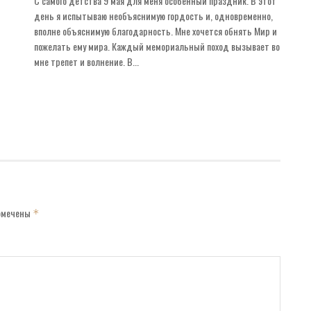
С самого детства 9 мая для меня особенный праздник. В этот
день я испытываю необъяснимую гордость и, одновременно,
вполне объяснимую благодарность. Мне хочется обнять Мир и
пожелать ему мира. Каждый мемориальный поход вызывает во
мне трепет и волнение. В...
помечены
*