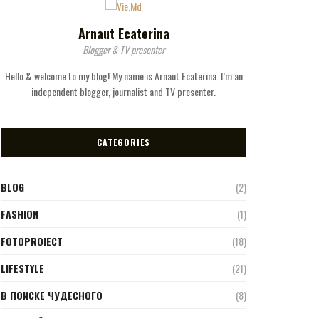
Arnaut Ecaterina
Blogger & TV presenter
Hello & welcome to my blog! My name is Arnaut Ecaterina. I’m an
independent blogger, journalist and TV presenter.
CATEGORIES
BLOG
(2)
FASHION
(1)
FOTOPROIECT
(18)
LIFESTYLE
(21)
В ПОИСКЕ ЧУДЕСНОГО
(8)