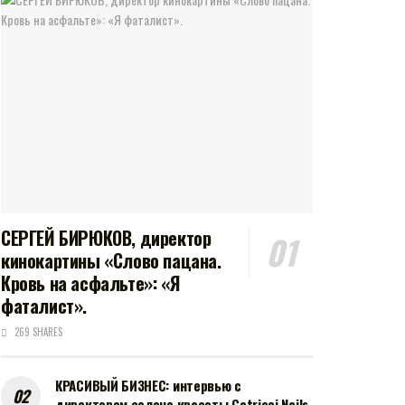
СЕРГЕЙ БИРЮКОВ, директор
кинокартины «Слово пацана.
Кровь на асфальте»: «Я
фаталист».
269 SHARES
КРАСИВЫЙ БИЗНЕС: интервью с
директором салона красоты Catricci Nails