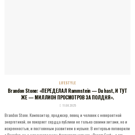
LIFESTYLE
Brandon Stone: «ПЕРЕДЕЛАЛ Rammstein — Du hast, И ТУТ
ЖЕ — МИЛЛИОН ПРОСМОТРОВ ЗА ПОЛДНЯ».
11.08.2025
Brandon Stone. Композитор, продюсер, певец и человек с невероятной
энергетикой, он покоряет сердца публики не только своими хитами, но и
искренностью, и постоянным развитием в музыке. В интервью поговорили
с Brandon-ом о международном фестивале музыки «Dream Fest», о его...