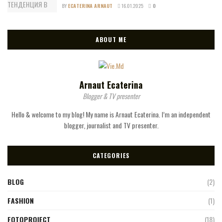
BY
ECATERINA ARNAUT
16.01.2025
0
ABOUT ME
Arnaut Ecaterina
Blogger & TV presenter
Hello & welcome to my blog! My name is Arnaut Ecaterina. I’m an independent
blogger, journalist and TV presenter.
CATEGORIES
BLOG
(2)
FASHION
(1)
FOTOPROIECT
(18)