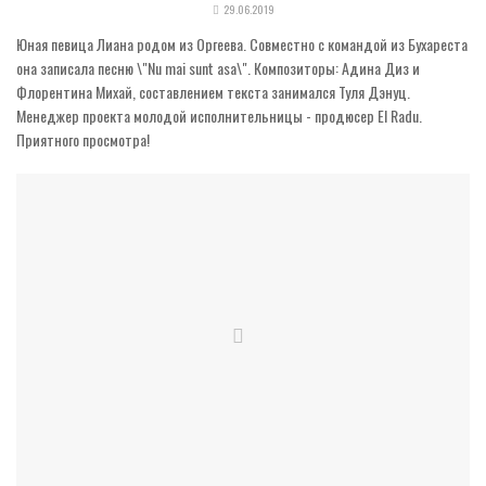
29.06.2019
Юная певица Лиана родом из Оргеева. Совместно с командой из Бухареста
она записала песню \"Nu mai sunt asa\". Композиторы: Адина Диз и
Флорентина Михай, составлением текста занимался Туля Дэнуц.
Менеджер проекта молодой исполнительницы - продюсер El Radu.
Приятного просмотра!