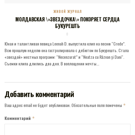
ЖИВОЙ ЖУРНАЛ
МОЛДАВСКАЯ \»ЗВЕЗДОЧКА\» ПОКОРЯЕТ СЕРДЦА
БУКУРЕШТЬ
Юная и талантливая певица Leenah D. выпустила клип на песню “Crede”.
Всю прошлую неделю она гастролировала с дебютом по Букурешть. Стала
«звездой» местных программ: “Necenzurat” и “Neatza cu Răzvan și Dani“.
Съемки клипа длились два дня. В воплощении мечты...
Добавить комментарий
Ваш адрес email не будет опубликован.
Обязательные поля помечены
*
Комментарий
*