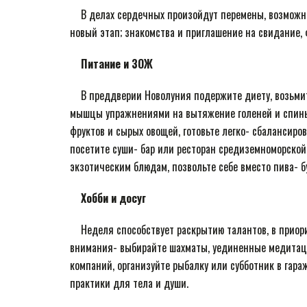
⠀ В делах сердечных произойдут перемены, возможна
новый этап; знакомства и приглашение на свидание
⠀
Питание и ЗОЖ
⠀ В преддверии Новолуния подержите диету, возьмит
мышцы упражнениями на вытяжение голеней и спины 
фруктов и сырых овощей, готовьте легко- сбалансиро
посетите суши- бар или ресторан средиземноморской
экзотическим блюдам, позвольте себе вместо пива- б
⠀
Хобби и досуг
⠀ Неделя способствует раскрытию талантов, в приор
внимания- выбирайте шахматы, уединенные медитаци
компаний, организуйте рыбалку или субботник в гара
практики для тела и души.