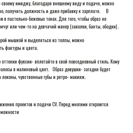
 своему имиджу, благодаря внешнему виду и подаче, можно
о, получить должность и даже прибавку к зарплате. ⠀ В
 в пастельно-бежевых тонах. Для того, чтобы образ не
мчуг или чем-то на девчачий манер (заколки, банты, ободки) .
серой мышкой и выделяться из толпы, можно
ь фактуры и цвета.
е оттенки фуксии- вплетайте в свой повседневный стиль. Кому
волосы в малиновый цвет.⠀Образ девушки- загадки будет
 локоны, чувственные губы и ретро- макияж.
ижения проектов и подачи CV. Перед многими откроются
озможности ⠀