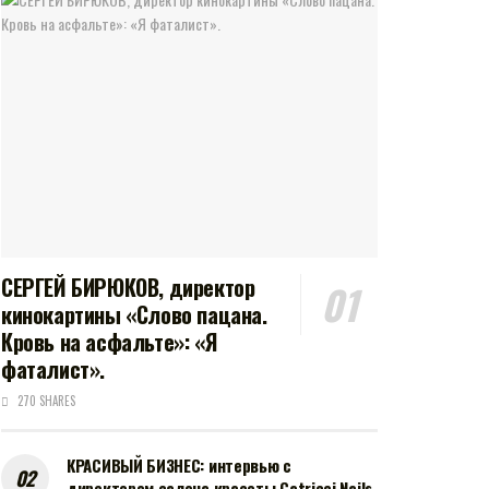
СЕРГЕЙ БИРЮКОВ, директор
кинокартины «Слово пацана.
Кровь на асфальте»: «Я
фаталист».
270 SHARES
КРАСИВЫЙ БИЗНЕС: интервью с
директором салона красоты Catricci Nails