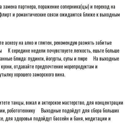
 замена партнера, поражение соперника(цы) и переход на
, флирт и романтические связи ожидаются ближе к выходным
е аскезу на алко и глютен, рекомендую размять забитые
⠀ К середине недели почувствуете легкость, ешьте больше
ванные блюда: пудинги, йогурты, супы и пюре ⠀ На выходные
 кухни, отдавайте предпочтение морепродуктам и
утылку хорошего заморского вина.
итете танцы, вокал и актерское мастерство, для концентрации
и, робототехнику ⠀ Выходные подойдут для сбора больших
же, для здоровья подойдут бассейн и баня, медитации и