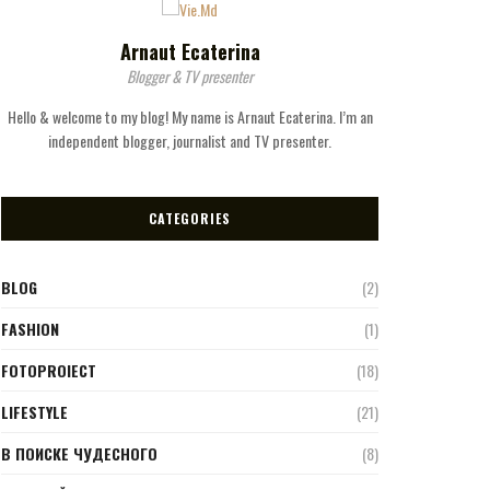
Arnaut Ecaterina
Blogger & TV presenter
Hello & welcome to my blog! My name is Arnaut Ecaterina. I’m an
independent blogger, journalist and TV presenter.
CATEGORIES
BLOG
(2)
FASHION
(1)
FOTOPROIECT
(18)
LIFESTYLE
(21)
В ПОИСКЕ ЧУДЕСНОГО
(8)