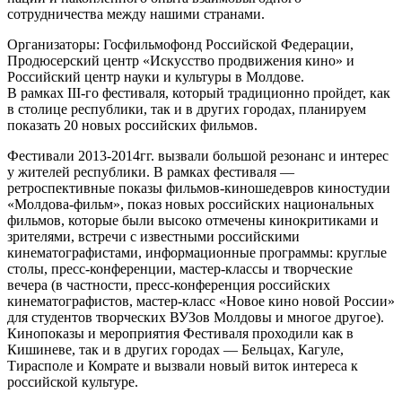
сотрудничества между нашими странами.
Организаторы: Госфильмофонд Российской Федерации,
Продюсерский центр «Искусство продвижения кино» и
Российский центр науки и культуры в Молдове.
В рамках III-го фестиваля, который традиционно пройдет, как
в столице республики, так и в других городах, планируем
показать 20 новых российских фильмов.
Фестивали 2013-2014гг. вызвали большой резонанс и интерес
у жителей республики. В рамках фестиваля —
ретроспективные показы фильмов-киношедевров киностудии
«Молдова-фильм», показ новых российских национальных
фильмов, которые были высоко отмечены кинокритиками и
зрителями, встречи с известными российскими
кинематографистами, информационные программы: круглые
столы, пресс-конференции, мастер-классы и творческие
вечера (в частности, пресс-конференция российских
кинематографистов, мастер-класс «Новое кино новой России»
для студентов творческих ВУЗов Молдовы и многое другое).
Кинопоказы и мероприятия Фестиваля проходили как в
Кишиневе, так и в других городах — Бельцах, Кагуле,
Тирасполе и Комрате и вызвали новый виток интереса к
российской культуре.