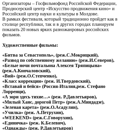
Организаторы – Госфильмофонд Российской Федерации,
Продюсерский центр «Искусство продвижения кино» и
Российский центр науки и культуры в Молдове.
В рамках фестиваля, который традиционно пройдет как в
столице республики, так и в других городах планируем
показать 20 новых ярких разножанровых российских
фильмов.
Художественные фильмы:
«Битва за Севастополь», (реж.С.Мокрицкий),
«Развод по собственному желанию» (реж.И.Северов),
«Белые ночи почтальона Алексея Тряпицына»
(реж.А.Кончаловский),
«Вий» (реж.О.Степченко),
«Класс коррекции» (реж. И.Твердовский),
«Вставай и бейся» (Россия-Италия,реж. Стефано
Лорренци),
«А зори здесь тихие…» (реж. Р.Давлетьяров),
«Милый Ханс, дорогой Петр» (реж.А.Миндадзе),
«Зеленая карета» (реж.О.Асадулин),
«Училка» (реж. А.Петрухин),
«WEEKEND» (реж.С.Говорухин),
«Единичка» (реж. К.Белевич),
«Однажды» (реж. Р.Давлетьяров)