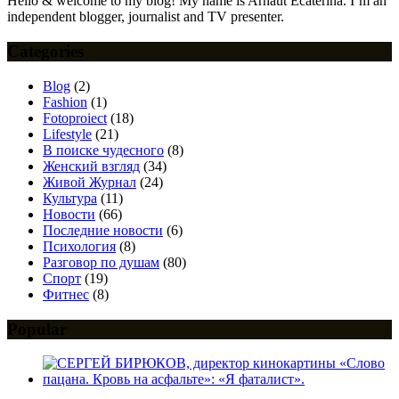
Hello & welcome to my blog! My name is Arnaut Ecaterina. I’m an
independent blogger, journalist and TV presenter.
Categories
Blog
(2)
Fashion
(1)
Fotoproiect
(18)
Lifestyle
(21)
В поиске чудесного
(8)
Женский взгляд
(34)
Живой Журнал
(24)
Культура
(11)
Новости
(66)
Последние новости
(6)
Психология
(8)
Разговор по душам
(80)
Спорт
(19)
Фитнес
(8)
Popular