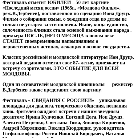
Фестиваль отметит ЮБИЛЕЙ – 50 лет картине
«Последний месяц осени» (1965г., «Молдова Фильм»,
реж.В.Дербенев), поставленной по сценарию Иона Друцэ.
Фильм о собирании семьи, о хождении отца по детям не
только не устарел за эти полвека. Ныне, когда единство,
сплоченность близких стала основой выживания народа ,
премьера ПОСЛЕДНЕГО МЕСЯЦА в новом веке
СТАНЕТ своевременным напоминанием о
первостепенных истинах, лежащих в основе государства.
Классик российской и молдавской литературы Ион Друцэ,
который недавно отметил свое 87- летие, приезжает на
встречу со зрителями. ЭТО СОБЫТИЕ ДЛЯ ВСЕЙ
МОЛДОВЫ.
Один из основателей молдавской киношколы — режиссер
В.Дербенев также представит свою картину.
Фестиваль « СВИДАНИЯ С РОССИЕЙ» – уникальная
площадка для диалога, творческого общения, познания
кино. Зрителей ожидают встречи с нашим звездным
десантом: Ирина Купченко, Евгений Дога, Ион Друцэ,
Алексей Петренко, Светлана Тома, Зинаида Кириенко,
Андрей Мерзликин, Эвклид Кюрдзидис, руководитель
Госфильмофонда России Николай Бородачев, Наталья