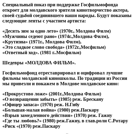
Специальный показ при поддержке Госфильмофонда
откроет для молдавского зрителя кинотворчество актера,
своей судьбой соединявшего наши народы. Будут показаны
следующие ленты с участием артиста:
«Десять зим за одно лето» (1970г., Молдова Филм)
«Мужчины седеют рано» (1974г.,Молдова Филм),
«Крутизна» (1971г., Молдова Филм),
«Это сладкое слово свобода» (1972г.,Мосфильм)
«Ответный ход». (1981 г..Мосфильм)
Шедевры «МОЛДОВА ФИЛЬМ».
Госфильмофонд отреставрировал и оцифровал лучшие
фильмы молдавской киношколы. По традиции из России
мы привезли и покажем в Молдове молдавское кино:
«Прокрустово ложе» (2001г.,Молдова Фильм)
«О возвращении забыть» (1985) реж. Брескану
«Офицер запаса» (1970) реж. Н.Гибу
«Большая-малая война» (1980) реж.Паскару
«Взрыв замедленного действия» (1970) реж. Гажиу
«Где ты любовь?» (1980) реж.Гажиу, в глав.роли С.Ротару
«Риск «(1970) реж.Паскару