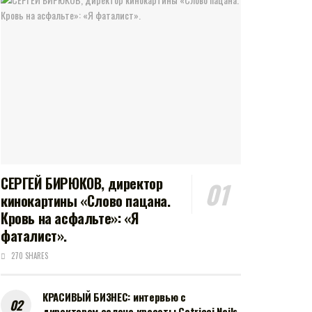
СЕРГЕЙ БИРЮКОВ, директор
кинокартины «Слово пацана.
Кровь на асфальте»: «Я
фаталист».
270 SHARES
КРАСИВЫЙ БИЗНЕС: интервью с
директором салона красоты Catricci Nails