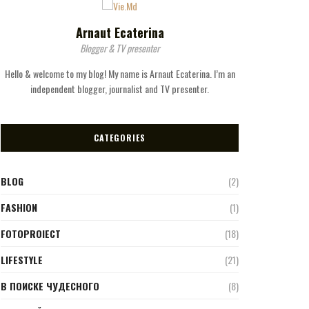
Arnaut Ecaterina
Blogger & TV presenter
Hello & welcome to my blog! My name is Arnaut Ecaterina. I’m an
independent blogger, journalist and TV presenter.
CATEGORIES
BLOG
(2)
FASHION
(1)
FOTOPROIECT
(18)
LIFESTYLE
(21)
В ПОИСКЕ ЧУДЕСНОГО
(8)