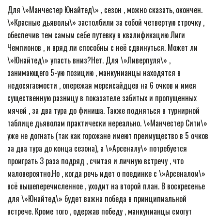
Для \»Манчестер Юнайтед\» , сезон , можно сказать, окончен.
\»Красные дьяволы\» застолбили за собой четвертую строчку ,
обеспечив тем самым себе путевку в квалификацию Лиги
Чемпионов , и вряд ли способны с неё сдвинуться. Может ли
\»Юнайтед\» упасть вниз?Нет. Для \»Ливерпуля\» ,
занимающего 5-ую позицию , манкунианцы находятся в
недосягаемости , опережая мерсисайдцев на 6 очков и имея
существенную разницу в показателе забитых и пропущенных
мячей , за два тура до финиша. Также подняться в турнирной
таблице дьяволам практически нереально. \»Манчестер Сити\»
уже не догнать (так как горожане имеют преимущество в 5 очков
за два тура до конца сезона), а \»Арсеналу\» потребуется
проиграть 3 раза подряд , считая и личную встречу , что
маловероятно.Но , когда речь идет о поединке с \»Арсеналом\»
всё вышеперечисленное , уходит на второй план. В воскресенье
для \»Юнайтед\» будет важна победа в принципиальной
встрече. Кроме того , одержав победу , манкунианцы смогут