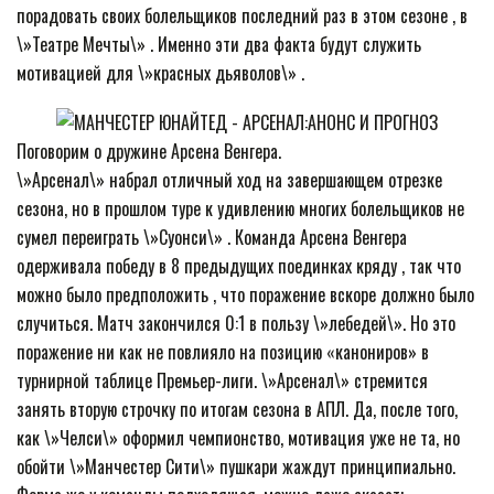
порадовать своих болельщиков последний раз в этом сезоне , в
\»Театре Мечты\» . Именно эти два факта будут служить
мотивацией для \»красных дьяволов\» .
Поговорим о дружине Арсена Венгера.
\»Арсенал\» набрал отличный ход на завершающем отрезке
сезона, но в прошлом туре к удивлению многих болельщиков не
сумел переиграть \»Суонси\» . Команда Арсена Венгера
одерживала победу в 8 предыдущих поединках кряду , так что
можно было предположить , что поражение вскоре должно было
случиться. Матч закончился 0:1 в пользу \»лебедей\». Но это
поражение ни как не повлияло на позицию «канониров» в
турнирной таблице Премьер-лиги. \»Арсенал\» стремится
занять вторую строчку по итогам сезона в АПЛ. Да, после того,
как \»Челси\» оформил чемпионство, мотивация уже не та, но
обойти \»Манчестер Сити\» пушкари жаждут принципиально.