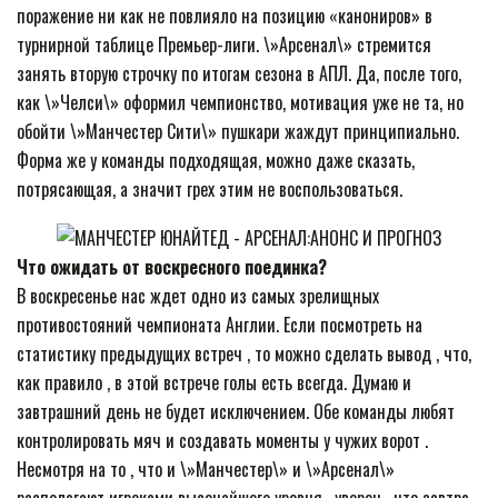
поражение ни как не повлияло на позицию «канониров» в
турнирной таблице Премьер-лиги. \»Арсенал\» стремится
занять вторую строчку по итогам сезона в АПЛ. Да, после того,
как \»Челси\» оформил чемпионство, мотивация уже не та, но
обойти \»Манчестер Сити\» пушкари жаждут принципиально.
Форма же у команды подходящая, можно даже сказать,
потрясающая, а значит грех этим не воспользоваться.
Что ожидать от воскресного поединка?
В воскресенье нас ждет одно из самых зрелищных
противостояний чемпионата Англии. Если посмотреть на
статистику предыдущих встреч , то можно сделать вывод , что,
как правило , в этой встрече голы есть всегда. Думаю и
завтрашний день не будет исключением. Обе команды любят
контролировать мяч и создавать моменты у чужих ворот .
Несмотря на то , что и \»Манчестер\» и \»Арсенал\»