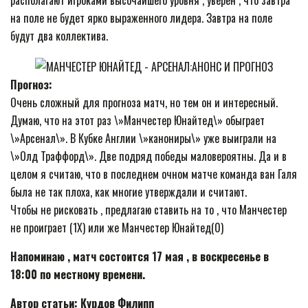
располагают игроками высочайшего уровня , уверен , что завтра
на поле не будет ярко выраженного лидера. Завтра на поле
будут два коллектива.
Прогноз:
Очень сложный для прогноза матч, но тем он и интересный.
Думаю, что на этот раз \»Манчестер Юнайтед\» обыграет
\»Арсенал\». В Кубке Англии \»канониры\» уже выиграли на
\»Олд Траффорд\». Две подряд победы маловероятны. Да и в
целом я считаю, что в последнем очном матче команда ван Галя
была не так плоха, как многие утверждали и считают.
Чтобы не рисковать , предлагаю ставить на то , что Манчестер
не проиграет (1Х) или же Манчестер Юнайтед(0)
Напоминаю , матч состоится 17 мая , в воскресенье в
18:00 по местному времени.
Автор статьи: Курдов Филипп