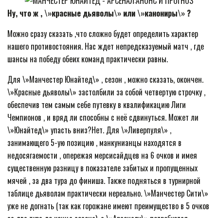
Ну, что ж , \»красные дьяволы\» или \»канониры\» ?
Можно сразу сказать ,что сложно будет определить характер
нашего противостояния. Нас ждет непредсказуемый матч , где
шансы на победу обеих команд практически равны.
Для \»Манчестер Юнайтед\» , сезон , можно сказать, окончен.
\»Красные дьяволы\» застолбили за собой четвертую строчку ,
обеспечив тем самым себе путевку в квалификацию Лиги
Чемпионов , и вряд ли способны с неё сдвинуться. Может ли
\»Юнайтед\» упасть вниз?Нет. Для \»Ливерпуля\» ,
занимающего 5-ую позицию , манкунианцы находятся в
недосягаемости , опережая мерсисайдцев на 6 очков и имея
существенную разницу в показателе забитых и пропущенных
мячей , за два тура до финиша. Также подняться в турнирной
таблице дьяволам практически нереально. \»Манчестер Сити\»
уже не догнать (так как горожане имеют преимущество в 5 очков