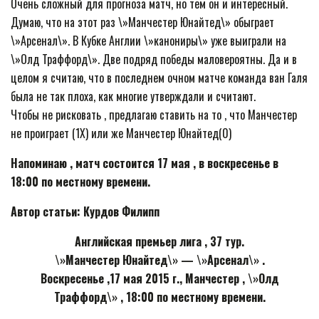
Очень сложный для прогноза матч, но тем он и интересный.
Думаю, что на этот раз \»Манчестер Юнайтед\» обыграет
\»Арсенал\». В Кубке Англии \»канониры\» уже выиграли на
\»Олд Траффорд\». Две подряд победы маловероятны. Да и в
целом я считаю, что в последнем очном матче команда ван Галя
была не так плоха, как многие утверждали и считают.
Чтобы не рисковать , предлагаю ставить на то , что Манчестер
не проиграет (1Х) или же Манчестер Юнайтед(0)
Напоминаю , матч состоится 17 мая , в воскресенье в
18:00 по местному времени.
Автор статьи: Курдов Филипп
Английская премьер лига , 37 тур.
\»Манчестер Юнайтед\» — \»Арсенал\» .
Воскресенье ,17 мая 2015 г., Манчестер , \»Олд
Траффорд\» , 18:00 по местному времени.