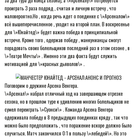
за два тура до конца сезона), а \»Арсеналу\» потребуется
проиграть 3 раза подряд , считая и личную встречу , что
маловероятно.Но , когда речь идет о поединке с \»Арсеналом\»
всё вышеперечисленное , уходит на второй план. В воскресенье
для \»Юнайтед\» будет важна победа в принципиальной
встрече. Кроме того , одержав победу , манкунианцы смогут
порадовать своих болельщиков последний раз в этом сезоне , в
\»Театре Мечты\» . Именно эти два факта будут служить
мотивацией для \»красных дьяволов\» .
Поговорим о дружине Арсена Венгера.
\»Арсенал\» набрал отличный ход на завершающем отрезке
сезона, но в прошлом туре к удивлению многих болельщиков не
сумел переиграть \»Суонси\» . Команда Арсена Венгера
одерживала победу в 8 предыдущих поединках кряду , так что
можно было предположить , что поражение вскоре должно было
случиться. Матч закончился 0:1 в пользу \»лебедей\». Но это