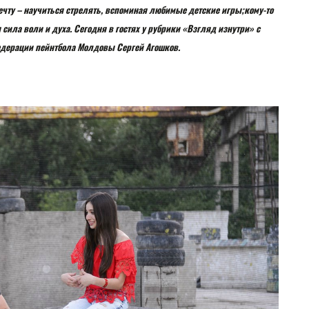
ечту – научиться стрелять, вспоминая любимые детские игры;кому-то
сила воли и духа. Сегодня в гостях у рубрики «Взгляд изнутри» с
едерации пейнтбола Молдовы Сергей Агошков.