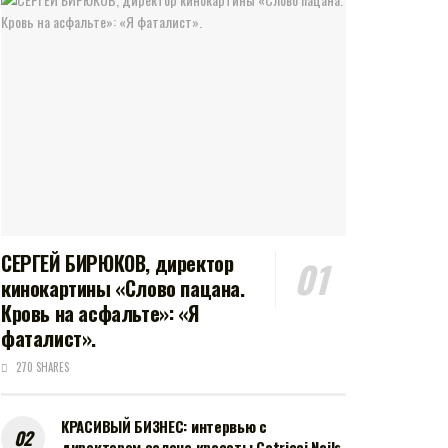
СЕРГЕЙ БИРЮКОВ, директор
кинокартины «Слово пацана.
Кровь на асфальте»: «Я
фаталист».
270 SHARES
КРАСИВЫЙ БИЗНЕС: интервью с
директором салона красоты Catricci Nails