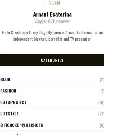
Arnaut Ecaterina
Blogger & TV presenter
Hello & welcome to my blog! My name is Arnaut Ecaterina. I’m an
independent blogger, journalist and TV presenter.
CATEGORIES
BLOG
(2)
FASHION
(1)
FOTOPROIECT
(18)
LIFESTYLE
(21)
В ПОИСКЕ ЧУДЕСНОГО
(8)