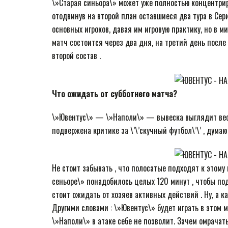
\»Старая синьора\» может уже полностью концентри
отодвинув на второй план оставшиеся два тура в Сер
основных игроков, давая им игровую практику, но в 
матч состоится через два дня, на третий день после
второй состав .
Что ожидать от субботнего матча?
\»Ювентус\» — \»Наполи\» — вывеска выглядит весьм
подвержена критике за \’\’скучный футбол\’\’ , дума
Не стоит забывать , что полосатые подходят к этому
сеньоре\» понадобилось целых 120 минут , чтобы под
стоит ожидать от хозяев активных действий . Ну, а к
Другими словами : \»Ювентус\» будет играть в этом м
\»Наполи\» в атаке себе не позволит. Зачем омрачат