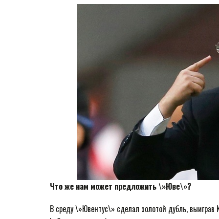
Что же нам может предложить \»Юве\»?
В среду \»Ювентус\» сделал золотой дубль, выиграв 