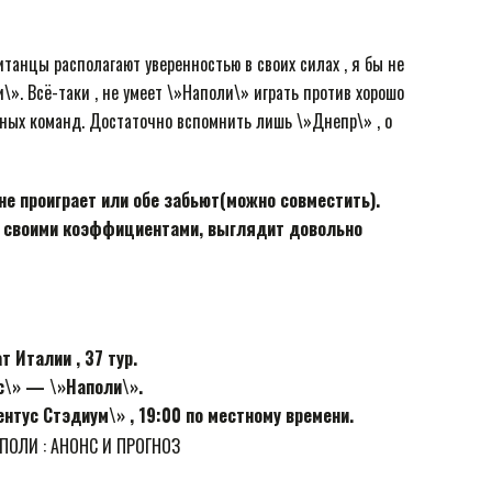
итанцы располагают уверенностью в своих силах , я бы не
и\». Всё-таки , не умеет \»Наполи\» играть против хорошо
ных команд. Достаточно вспомнить лишь \»Днепр\» , о
е проиграет или обе забьют(можно совместить).
 со своими коэффициентами, выглядит довольно
 Италии , 37 тур.
с\» — \»Наполи\».
вентус Стэдиум\» , 19:00 по местному времени.