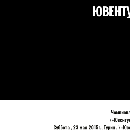
ЮВЕНТУ
Чемпионат
\»Ювенту
Суббота , 23 мая 2015г., Турин , \»Ю