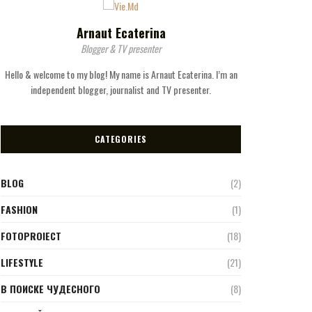
Arnaut Ecaterina
Blogger & TV presenter
Hello & welcome to my blog! My name is Arnaut Ecaterina. I’m an
independent blogger, journalist and TV presenter.
CATEGORIES
BLOG
(2)
FASHION
(1)
FOTOPROIECT
(18)
LIFESTYLE
(21)
В ПОИСКЕ ЧУДЕСНОГО
(8)