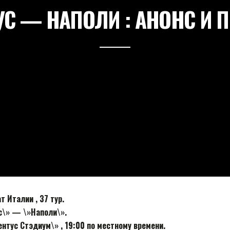
С — НАПОЛИ : АНОНС И 
 Италии , 37 тур.
с\» — \»Наполи\».
вентус Стэдиум\» , 19:00 по местному времени.