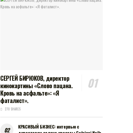
СЕРГЕЙ БИРЮКОВ, директор
кинокартины «Слово пацана.
Кровь на асфальте»: «Я
фаталист».
270 SHARES
КРАСИВЫЙ БИЗНЕС: интервью с
директором салона красоты Catricci Nails