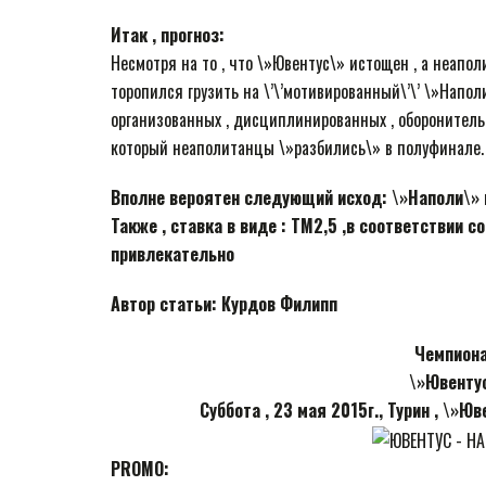
Итак , прогноз:
Несмотря на то , что \»Ювентус\» истощен , а неапол
торопился грузить на \’\’мотивированный\’\’ \»Напол
организованных , дисциплинированных , оборонитель
который неаполитанцы \»разбились\» в полуфинале.
Вполне вероятен следующий исход: \»Наполи\» н
Также , ставка в виде : ТМ2,5 ,в соответствии
привлекательно
Автор статьи: Курдов Филипп
Чемпионат
\»Ювенту
Суббота , 23 мая 2015г., Турин , \»Ю
PROMO: