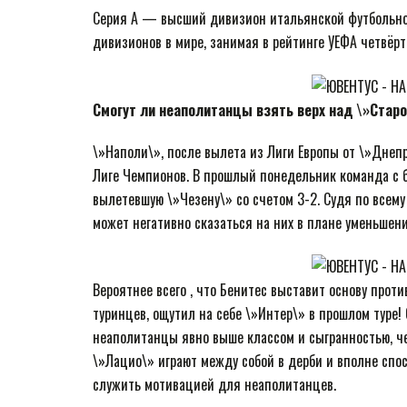
Серия A — высший дивизион итальянской футбольно
дивизионов в мире, занимая в рейтинге УЕФА четвёрт
Смогут ли неаполитанцы взять верх над \»Стар
\»Наполи\», после вылета из Лиги Европы от \»Днепра
Лиге Чемпионов. В прошлый понедельник команда с 
вылетевшую \»Чезену\» со счетом 3-2. Судя по всем
может негативно сказаться на них в плане уменьшени
Вероятнее всего , что Бенитес выставит основу проти
туринцев, ощутил на себе \»Интер\» в прошлом туре! О
неаполитанцы явно выше классом и сыгранностью, че
\»Лацио\» играют между собой в дерби и вполне спос
служить мотивацией для неаполитанцев.