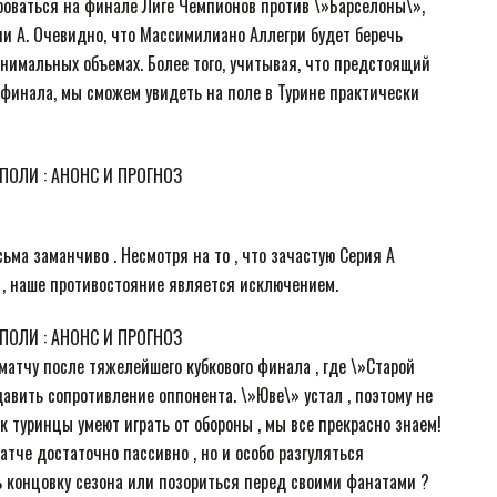
роваться на финале Лиге Чемпионов против \»Барселоны\»,
ии А. Очевидно, что Массимилиано Аллегри будет беречь
минимальных объемах. Более того, учитывая, что предстоящий
 финала, мы сможем увидеть на поле в Турине практически
а заманчиво . Несмотря на то , что зачастую Серия А
ю , наше противостояние является исключением.
 матчу после тяжелейшего кубкового финала , где \»Старой
авить сопротивление оппонента. \»Юве\» устал , поэтому не
ак туринцы умеют играть от обороны , мы все прекрасно знаем!
атче достаточно пассивно , но и особо разгуляться
ь концовку сезона или позориться перед своими фанатами ?